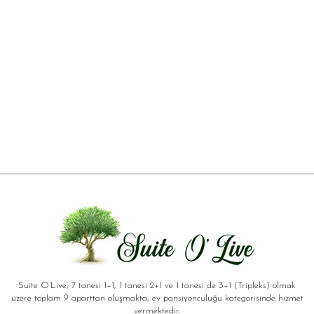
Suite O’Live, 7 tanesi 1+1, 1 tanesi 2+1 ve 1 tanesi de 3+1 (Tripleks) olmak
üzere toplam 9 aparttan oluşmakta, ev pansiyonculuğu kategorisinde hizmet
vermektedir.