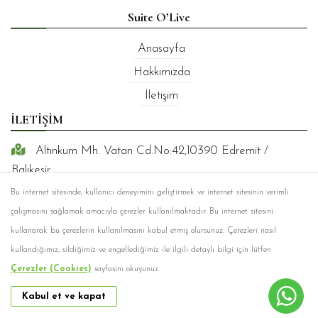
Suite O’Live
Anasayfa
Hakkımızda
İletişim
İLETİŞİM
Altınkum Mh. Vatan Cd.No:42,10390 Edremit /
Balıkesir
Bu internet sitesinde, kullanıcı deneyimini geliştirmek ve internet sitesinin verimli
+90530 301 0700
çalışmasını sağlamak amacıyla çerezler kullanılmaktadır. Bu internet sitesini
+90530 301 0700
kullanarak bu çerezlerin kullanılmasını kabul etmiş olursunuz. Çerezleri nasıl
info@suiteolive.com
kullandığımız, sildiğimiz ve engellediğimiz ile ilgili detaylı bilgi için lütfen
Çerezler (Cookies)
sayfasını okuyunuz.
Kabul et ve kapat