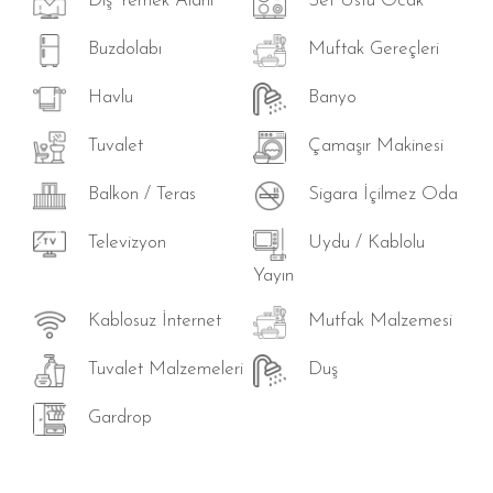
Dış Yemek Alanı
Set Üstü Ocak
Buzdolabı
Muftak Gereçleri
Havlu
Banyo
Tuvalet
Çamaşır Makinesi
Balkon / Teras
Sigara İçilmez Oda
Televizyon
Uydu / Kablolu
Yayın
Kablosuz İnternet
Mutfak Malzemesi
Tuvalet Malzemeleri
Duş
Gardrop